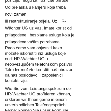
pozicije, mogu biti različite prirode.
Od prelaska u karijeru koja treba
novi zamah
ili restrukturiranje odjela. Uz HR-
Wächter UG uz vas, imate korist od
prilagođene i besplatne usluge koja je
prilagođena vašim potrebama.
Rado ćemo vam objasniti kako
možete iskoristiti niz usluga koje
nudi HR-Wächter UG u
neobvezujućem telefonskom pozivu!
Također možete koristiti naš obrazac
da nas poslodavci i zaposlenici
kontaktiraju.
Wie Sie vom Leistungsspektrum der
HR-Wächter UG profitieren können,
erklären wir Ihnen gerne in einem
unverbindlichen Telefongespräch!
Ferner können Sie unser Formular