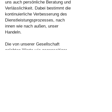
uns auch persönliche Beratung und
Verlässlichkeit. Dabei bestimmt die
kontinuierliche Verbesserung des
Dienstleistungsprozesses, nach
innen wie nach außen, unser
Handeln.
Die von unserer Gesellschaft
gelebten Werte wie
gegenseitiger
Respekt, Freundlichkeit und
Offenheit, sowie eine vertrauensvolle
Zusammenarbeit mit allen Kunden
und Mitarbeitern, sind für uns nicht
nur Mittel zum Zweck, sondern
zentraler Bestandteil unserer
Unternehmensstrategie.